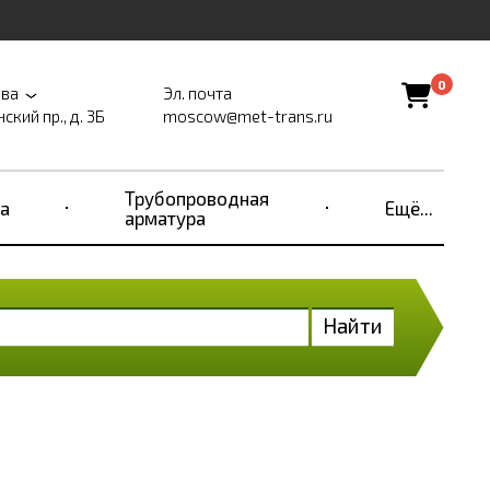
0
ва
Эл. почта
ский пр., д. 3Б
moscow@met-trans.ru
Трубопроводная
а
Ещё...
арматура
Найти