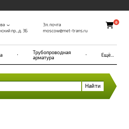
0
ва
Эл. почта
ский пр., д. 3Б
moscow@met-trans.ru
Трубопроводная
а
Ещё...
арматура
Найти