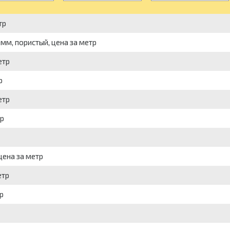
тр
мм, пористый, цена за метр
етр
р
етр
р
цена за метр
етр
р