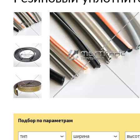
Подбор по параметрам
тип
ширина
высот