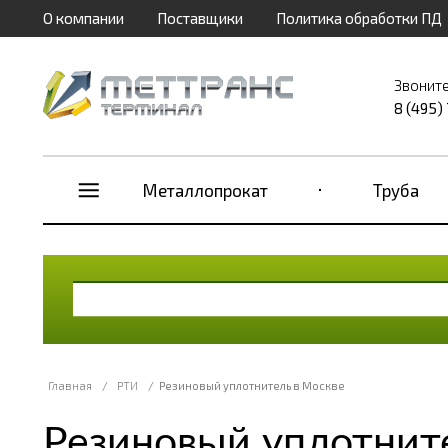
О компании
Поставщики
Политика обработки ПД
Звоните
8 (495)
Металлопрокат
Труба
Главная
/
РТИ
/
Резиновый уплотнитель в Москве
Резиновый уплотнит