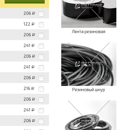
206
Р
122
Р
Лента резиновая
206
Р
241
Р
206
Р
241
Р
206
Р
216
Р
Резиновый шнур
206
Р
241
Р
206
Р