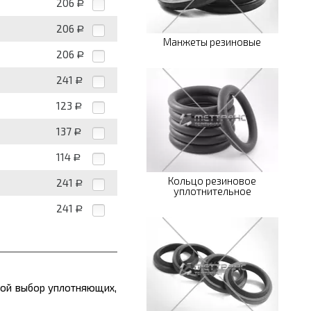
206
Р
206
Р
Манжеты резиновые
206
Р
241
Р
123
Р
137
Р
114
Р
Кольцо резиновое
241
Р
уплотнительное
241
Р
шой выбор уплотняющих,