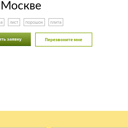
 Москве
ба
лист
порошок
плита
ть заявку
Перезвоните мне