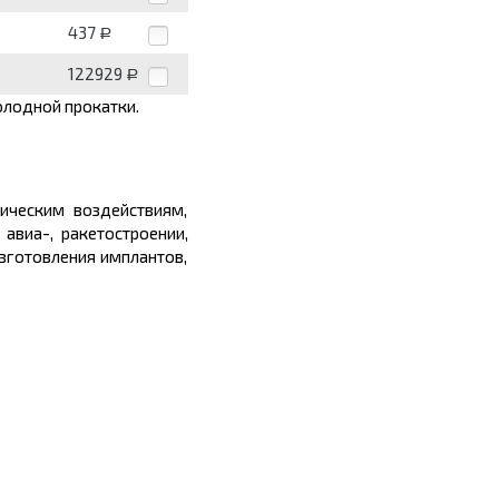
437
Р
122929
Р
олодной прокатки.
ическим воздействиям,
 авиа-, ракетостроении,
зготовления имплантов,