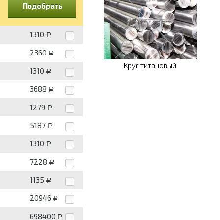
Подобрать
1310
Р
2360
Р
Круг титановый
1310
Р
3688
Р
1279
Р
5187
Р
1310
Р
7228
Р
1135
Р
20946
Р
698400
Р