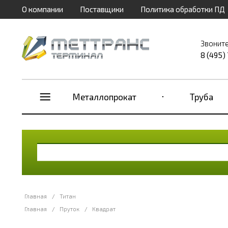
О компании
Поставщики
Политика обработки ПД
Звоните
8 (495)
Металлопрокат
Труба
Главная
/
Титан
Главная
/
Пруток
/
Квадрат