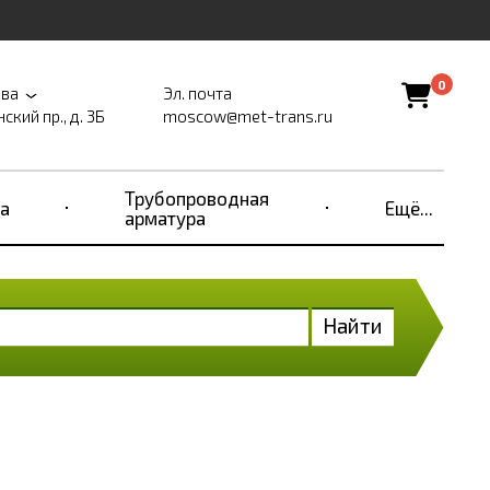
0
ва
Эл. почта
ский пр., д. 3Б
moscow@met-trans.ru
Трубопроводная
а
Ещё...
арматура
Найти