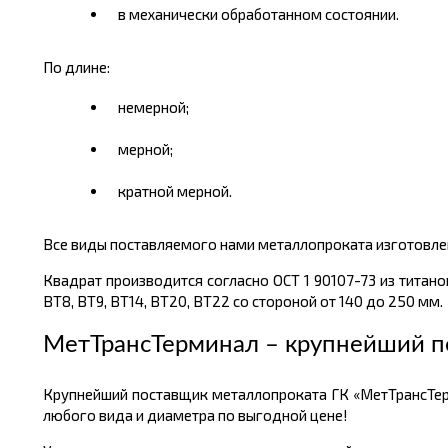
в механически обработанном состоянии.
По длине:
немерной;
мерной;
кратной мерной.
Все виды поставляемого нами металлопроката изготовлен
Квадрат производится согласно ОСТ 1 90107-73 из титановы
ВТ8, ВТ9, ВТ14, ВТ20, ВТ22 со стороной от 140 до 250 мм.
МетТрансТерминал – крупнейший п
Крупнейший поставщик металлопроката ГК «МетТрансТер
любого вида и диаметра по выгодной цене!