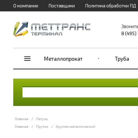
О компании
Поставщики
Политика обработки ПД
Звоните
8 (495)
Металлопрокат
Труба
Главная
/
Латунь
Главная
/
Пруток
/
Кругляк металлический