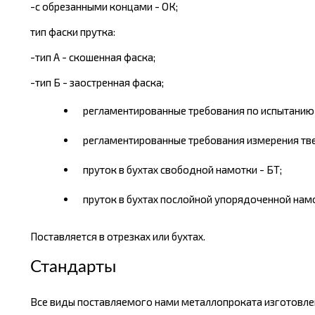
-с обрезанными концами - ОК;
тип фаски прутка:
-тип А - скошенная фаска;
-тип Б - заостренная фаска;
регламентированные требования по испытанию 
регламентированные требования измерения тверд
пруток в бухтах свободной намотки - БТ;
пруток в бухтах послойной упорядоченной намо
Поставляется в отрезках или бухтах.
Стандарты
Все виды поставляемого нами металлопроката изготовлен