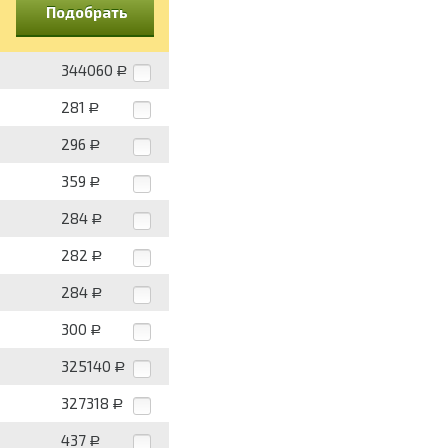
Подобрать
344060
Р
281
Р
296
Р
359
Р
284
Р
282
Р
284
Р
300
Р
325140
Р
327318
Р
437
Р