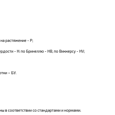
на растяжение - Р;
ости - Н: по Бринеллю - НВ, по Виккерсу - HV;
тки – БУ.
ы в соответствии со стандартами и нормами.