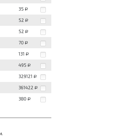
35
Р
52
Р
52
Р
70
Р
131
Р
495
Р
329121
Р
361422
Р
380
Р
и.