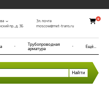
0
ва
Эл. почта
ский пр., д. 3Б
moscow@met-trans.ru
Трубопроводная
а
Ещё...
арматура
Найти