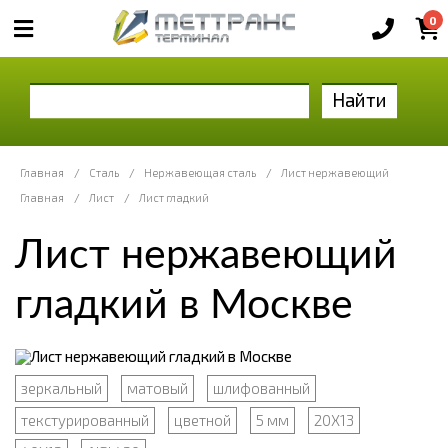
0
Найти
Главная
/
Сталь
/
Нержавеющая сталь
/
Лист нержавеющий
Главная
/
Лист
/
Лист гладкий
Лист нержавеющий
гладкий в Москве
зеркальный
матовый
шлифованный
текстурированный
цветной
5 мм
20Х13