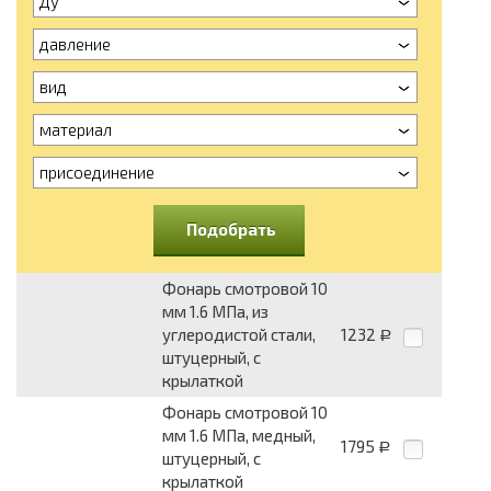
Ду
давление
вид
материал
присоединение
Подобрать
Фонарь смотровой 10
мм 1.6 МПа, из
углеродистой стали,
1232
Р
штуцерный, с
крылаткой
Фонарь смотровой 10
мм 1.6 МПа, медный,
1795
Р
штуцерный, с
крылаткой