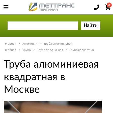
0
Найти
Главная
/
Алюминий
/
Труба алюминиевая
Главная
/
Труба
/
Труба профильная
/
Труба квадратная
Труба алюминиевая
квадратная в
Москве