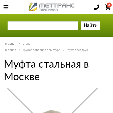
0
Найти
Главная
/
Сталь
Главная
/
Трубопроводная арматура
/
Муфта для труб
Муфта стальная в
Москве