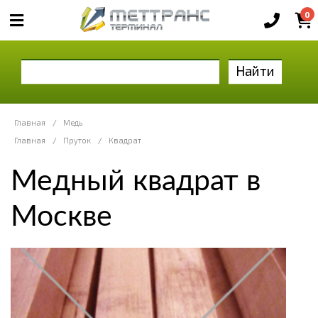
0
Найти
Главная
/
Медь
Главная
/
Пруток
/
Квадрат
Медный квадрат в
Москве