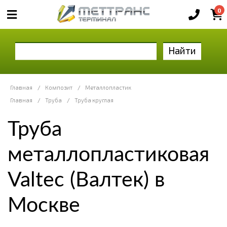
0
Найти
Главная
/
Композит
/
Металлопластик
Главная
/
Труба
/
Труба круглая
Труба
металлопластиковая
Valtec (Валтек) в
Москве