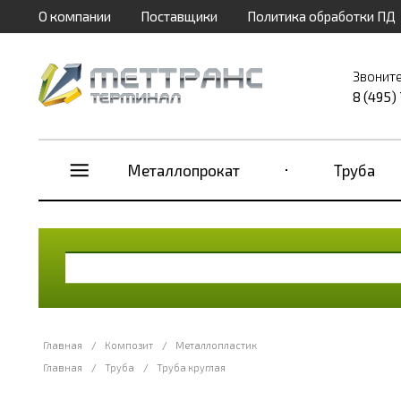
О компании
Поставщики
Политика обработки ПД
Звоните
8 (495)
Металлопрокат
Труба
Главная
/
Композит
/
Металлопластик
Главная
/
Труба
/
Труба круглая