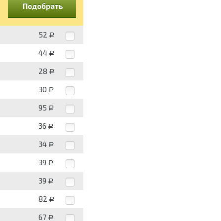
Подобрать
52
Р
44
Р
28
Р
30
Р
95
Р
36
Р
34
Р
39
Р
39
Р
82
Р
67
Р