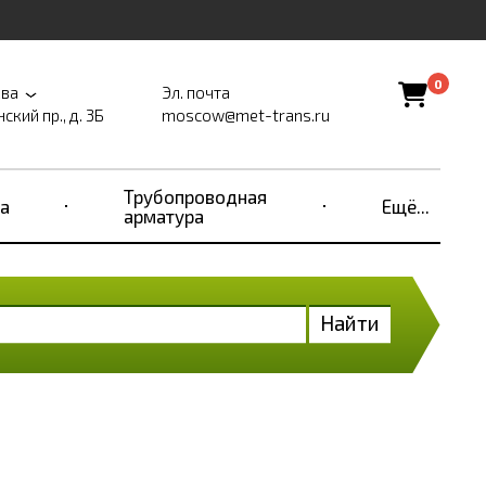
0
ва
Эл. почта
ский пр., д. 3Б
moscow@met-trans.ru
Трубопроводная
а
Ещё...
арматура
Найти