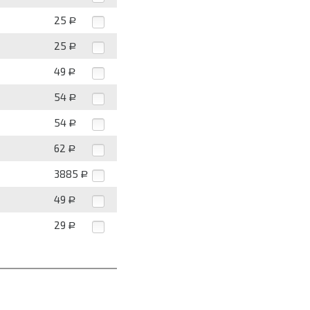
25
Р
25
Р
49
Р
54
Р
54
Р
62
Р
3885
Р
49
Р
29
Р