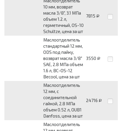
Маслоотделитель
10 мм, возврат
масла 3/8", 3.1 МПа
7815
Р
объем 1.2 л,
герметичный, OS-10
Schultze, цена за шт
Маслоотделитель
стандартный 12 мм,
ODS под пайку,
возврат масла 3/8"
3550
Р
SAE, 2.8 МПа объем
1.6 л, BC-OS-12
Becool, цена за шт
Маслоотделитель
12 мм, с
соединительной
24716
Р
гайкой, 2.8 МПа
объем 0.52 л, OUB1
Danfoss, цена за шт
Маслоотделитель
12 мм, возврат