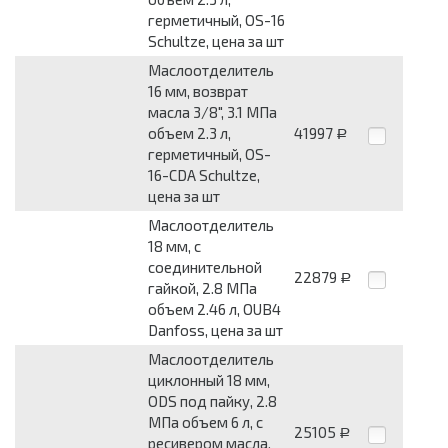
герметичный, OS-16
Schultze, цена за шт
Маслоотделитель
16 мм, возврат
масла 3/8", 3.1 МПа
объем 2.3 л,
41997
Р
герметичный, OS-
16-CDA Schultze,
цена за шт
Маслоотделитель
18 мм, с
соединительной
22879
Р
гайкой, 2.8 МПа
объем 2.46 л, OUB4
Danfoss, цена за шт
Маслоотделитель
циклонный 18 мм,
ODS под пайку, 2.8
МПа объем 6 л, с
25105
Р
ресивером масла,