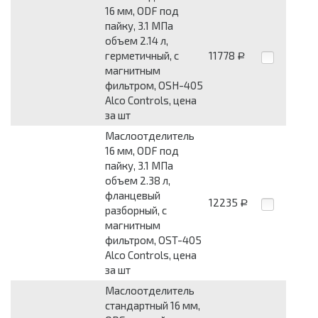
16 мм, ODF под
пайку, 3.1 МПа
объем 2.14 л,
герметичный, с
11778
Р
магнитным
фильтром, OSH-405
Alco Controls, цена
за шт
Маслоотделитель
16 мм, ODF под
пайку, 3.1 МПа
объем 2.38 л,
фланцевый
12235
Р
разборный, с
магнитным
фильтром, OST-405
Alco Controls, цена
за шт
Маслоотделитель
стандартный 16 мм,