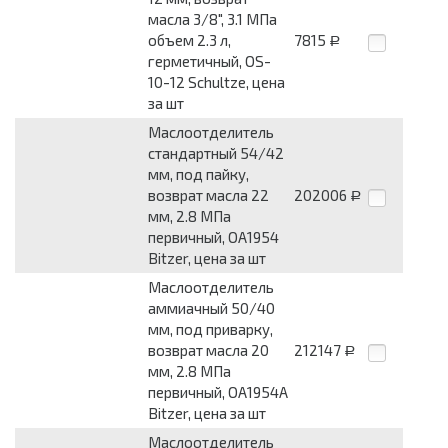
масла 3/8", 3.1 МПа
объем 2.3 л,
7815
Р
герметичный, OS-
10-12 Schultze, цена
за шт
Маслоотделитель
стандартный 54/42
мм, под пайку,
возврат масла 22
202006
Р
мм, 2.8 МПа
первичный, OA1954
Bitzer, цена за шт
Маслоотделитель
аммиачный 50/40
мм, под приварку,
возврат масла 20
212147
Р
мм, 2.8 МПа
первичный, OA1954A
Bitzer, цена за шт
Маслоотделитель