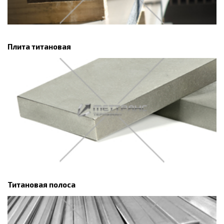
Плита титановая
Титановая полоса