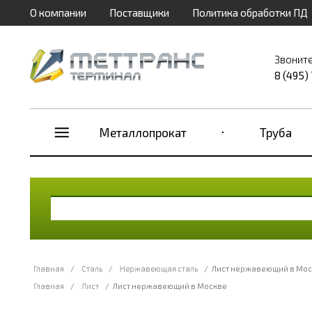
О компании
Поставщики
Политика обработки ПД
Звоните
8 (495)
Металлопрокат
Труба
Главная
/
Сталь
/
Нержавеющая сталь
/
Лист нержавеющий в Мос
Главная
/
Лист
/
Лист нержавеющий в Москве