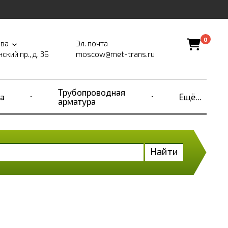
0
ва
Эл. почта
ский пр., д. 3Б
moscow@met-trans.ru
Трубопроводная
а
Ещё...
арматура
Найти