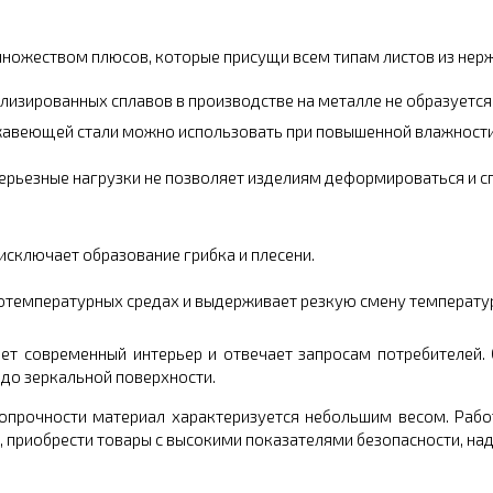
множеством плюсов, которые присущи всем типам листов из нер
ализированных сплавов в производстве на металле не образуетс
ржавеющей стали можно использовать при повышенной влажности,
ерьезные нагрузки не позволяет изделиям деформироваться и с
 исключает образование грибка и плесени.
отемпературных средах и выдерживает резкую смену температур
яет современный интерьер и отвечает запросам потребителей.
 до зеркальной поверхности.
опрочности материал характеризуется небольшим весом. Работ
, приобрести товары с высокими показателями безопасности, на