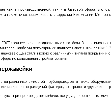
л как в производственной, так и в бытовой сфере. Его отл
, а также невосприимчивость к коррозии. В компании "МетТран
с ГОСТ горячее- или холоднокатным способом. В зависимости о
 металла. Наиболее популярными являются листы нержавейки 1-2
т нержавеющей стали можно с различными типами покрытий и об
т сферы использования стройматериала.
 нержавейки
тва различных емкостей, трубопроводов, а также оборудова
вления кровли, ограждений, фасадов, козырьков и других констр
ользуют при производстве мебели, посуды, декоративных элеме