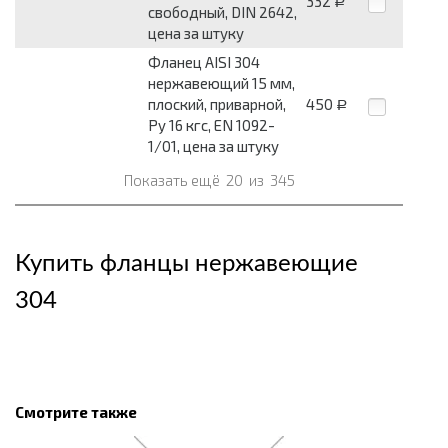
332
Р
свободный, DIN 2642,
цена за штуку
Фланец AISI 304
нержавеющий 15 мм,
плоский, приварной,
450
Р
Py 16 кгс, EN 1092-
1/01, цена за штуку
Показать ещё
20
из
345
Купить фланцы нержавеющие
304
Смотрите также