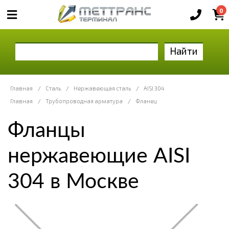
0
Найти
Главная
/
Сталь
/
Нержавеющая сталь
/
AISI 304
Главная
/
Трубопроводная арматура
/
Фланец
Фланцы
нержавеющие AISI
304 в Москве