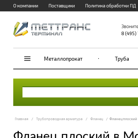
О компании
Поставщики
Политика обработки ПД
Звоните
8 (495)
Металлопрокат
Труба
Главная
/
Трубопроводная арматура
/
Фланец
/
Фланец плоский
Фланец плоский в М