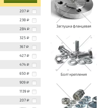
207
Р
238
Р
Заглушка фланцевая
284
Р
325
Р
367
Р
427
Р
474
Р
650
Р
Болт крепления
909
Р
1139
Р
207
Р