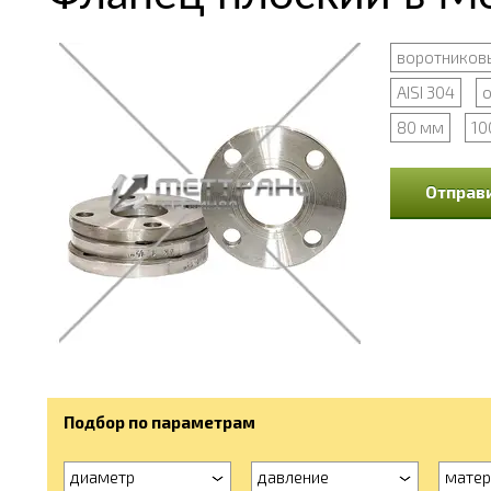
воротников
AISI 304
о
80 мм
10
Отправи
Подбор по параметрам
диаметр
давление
матер