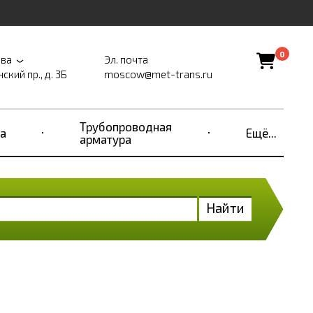
0
ва
Эл. почта
ский пр., д. 3Б
moscow@met-trans.ru
Трубопроводная
а
Ещё...
арматура
Найти