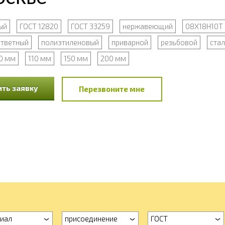
ый
ГОСТ 12820
ГОСТ 33259
нержавеющий
08Х18Н10Т
тветный
полиэтиленовый
приварной
резьбовой
ста
0 мм
110 мм
150 мм
200 мм
ть заявку
Перезвоните мне
иал
присоединение
ГОСТ