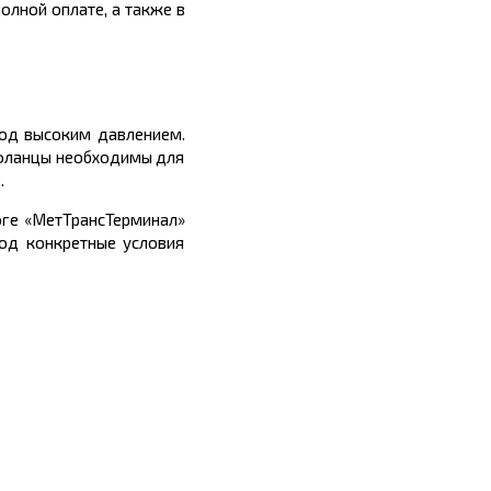
олной оплате, а также в
од высоким давлением.
 фланцы необходимы для
.
оге «МетТрансТерминал»
од конкретные условия