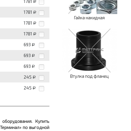
1781
Р
1781
Р
Гайка накидная
1781
Р
1781
Р
693
Р
693
Р
693
Р
Втулка под фланец
245
Р
245
Р
 оборудования. Купить
сТерминал» по выгодной