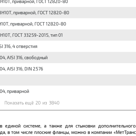
Н10Т, приварной, ГОСТ 12820-80
8Н10Т, приварной, ГОСТ 12820-80
10Т, приварной, ГОСТ 12820-80
Н10Т, ГОСТ 33259-2015, тип 01
I 316, 4 отверстия
4, AISI 316, свободный
4, AISI 316, DIN 2576
04, приварной
Показать ещё
20
из
3840
в единой системе, а также для стыковки дополнительного
ода, в том числе плоские фланцы, можно в компании «МетТран