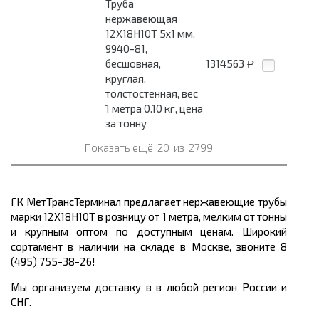
Труба
нержавеющая
12Х18Н10Т 5x1 мм,
9940-81,
бесшовная,
1314563
Р
круглая,
толстостенная, вес
1 метра 0.10 кг, цена
за тонну
Показать ещё
20
из
2799
ГК МетТрансТерминал предлагает нержавеющие трубы
марки 12Х18Н10Т в розницу от 1 метра, мелким от тонны
и крупным оптом по доступным ценам. Широкий
сортамент в наличии на складе в Москве, звоните 8
(495) 755-38-26!
Мы организуем доставку в в любой регион России и
СНГ.