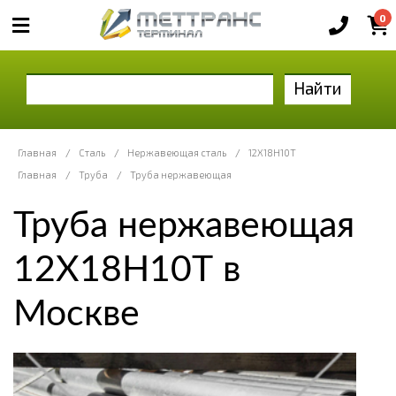
0
Найти
Главная
/
Сталь
/
Нержавеющая сталь
/
12Х18Н10Т
Главная
/
Труба
/
Труба нержавеющая
Труба нержавеющая
12Х18Н10Т в
Москве