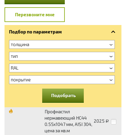
Перезвоните мне
Подбор по параметрам
толщина
тип
RAL
покрытие
Подобрать
Профнастил
нержавеющий НС44
2025
Р
0.55х1047 мм, AISI 304,
цена за кв.м