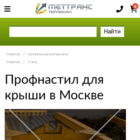
0
Найти
Главная
/
Кровельные материалы
Главная
/
Сталь
Профнастил для
крыши в Москве