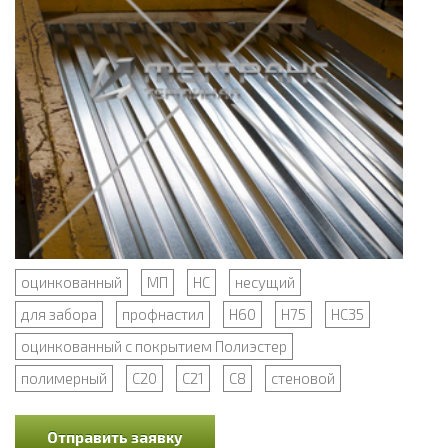
оцинкованный
МП
НС
несущий
для забора
профнастил
Н60
Н75
НС35
оцинкованный с покрытием Полиэстер
полимерный
С20
С21
С8
стеновой
Отправить заявку