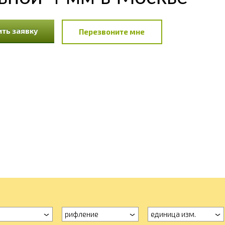
ть заявку
Перезвоните мне
а
рифление
единица изм.