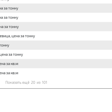
а за тонну
а за тонну
на за тонну
вица, цена за тонну
тонну
цена за тонну
на за кв.м
на за кв.м
Показать ещё
20
из
101