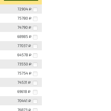
72904
Р
75780
Р
74790
Р
68985
Р
77037
Р
64578
Р
73550
Р
75754
Р
74531
Р
69618
Р
70441
Р
76873
Р