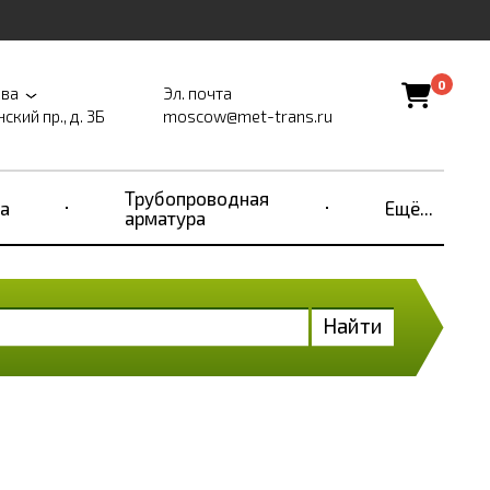
0
ва
Эл. почта
ский пр., д. 3Б
moscow@met-trans.ru
Трубопроводная
а
Ещё...
арматура
Найти