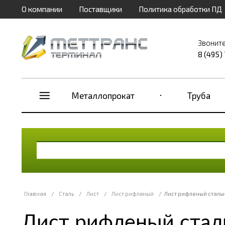
О компании
Поставщики
Политика обработки ПД
Звоните
8 (495)
Металлопрокат
Труба
Главная
/
Сталь
/
Лист
/
Лист рифленый
/
Лист рифленый сталь
Лист рифленый стал