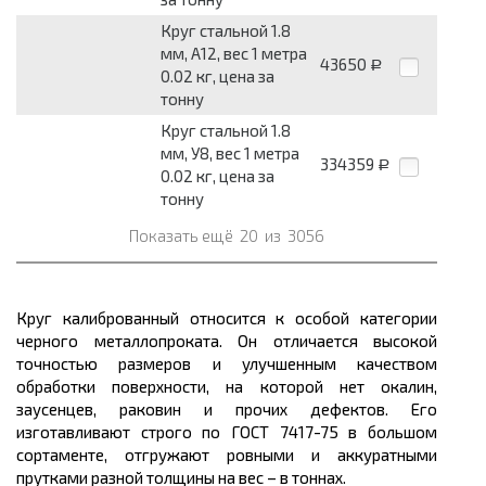
Круг стальной 1.8
мм, А12, вес 1 метра
43650
Р
0.02 кг, цена за
тонну
Круг стальной 1.8
мм, У8, вес 1 метра
334359
Р
0.02 кг, цена за
тонну
Показать ещё
20
из
3056
Круг калиброванный относится к особой категории
черного
металлопроката.
Он отличается высокой
точностью
размеров
и улучшенным качеством
обработки поверхности, на которой нет окалин,
заусенцев, раковин и прочих дефектов. Его
изготавливают строго по ГОСТ 7417-75 в большом
сортаменте
, отгружают ровными и аккуратными
прутками разной толщины на
вес
– в
тоннах.