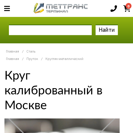
0
Найти
Главная
/
Сталь
Главная
/
Пруток
/
Кругляк металлический
Круг
калиброванный в
Москве