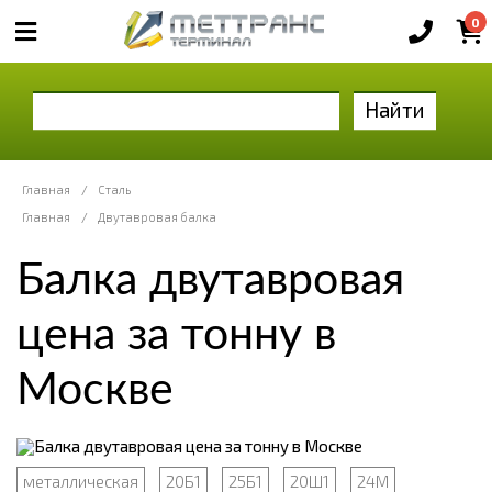
0
Найти
Главная
/
Сталь
Главная
/
Двутавровая балка
Балка двутавровая
цена за тонну в
Москве
металлическая
20Б1
25Б1
20Ш1
24М