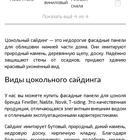
виниловый
скала
Показать ещё
4
из
4
Цокольный сайдинг — это недорогие фасадные панели
для облицовки нижней части дома. Они имитируют
природный камень, деревянную щепу, доску. Надёжно
защищают стены от осадков, придают зданию
красивый ухоженный вид.
Виды цокольного сайдинга
У нас вы можете купить фасадные панели для цоколя
бренда FineBer, Nailite, Novik, T-siding. Это качественная
продукция, отличающаяся элегантным внешним видом
и отличными эксплуатационными характеристиками.
Сайдинг имитирует бутовый, природный, дикий камень,
кедровую доску, кирпичную кладку. Благодаря
большому ассортименту, можно подобрать модель