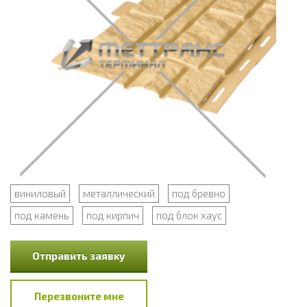
виниловый
металлический
под бревно
под камень
под кирпич
под блок хаус
Отправить заявку
Перезвоните мне