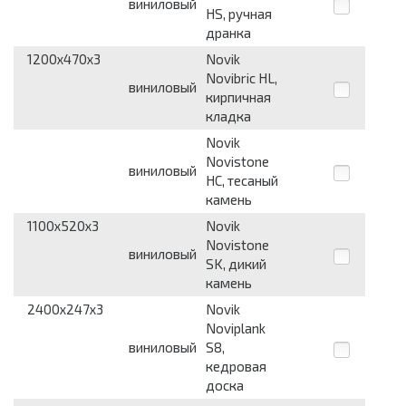
виниловый
HS, ручная
дранка
1200x470x3
Novik
Novibric HL,
виниловый
кирпичная
кладка
Novik
Novistone
виниловый
HC, тесаный
камень
1100x520x3
Novik
Novistone
виниловый
SK, дикий
камень
2400x247x3
Novik
Noviplank
виниловый
S8,
кедровая
доска