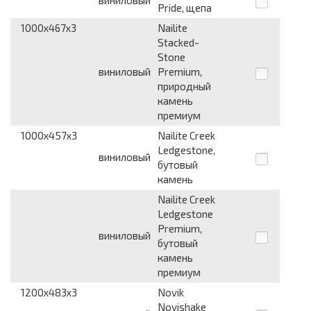
виниловый
Pride, щепа
1000x467x3
Nailite
Stacked-
Stone
виниловый
Premium,
природный
камень
премиум
1000x457x3
Nailite Creek
Ledgestone,
виниловый
бутовый
камень
Nailite Creek
Ledgestone
Premium,
виниловый
бутовый
камень
премиум
1200x483x3
Novik
Novishake