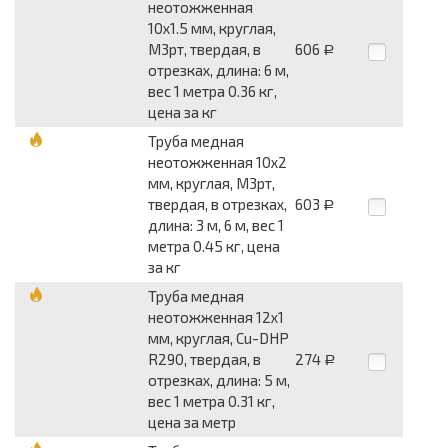
неотожженная
10x1.5 мм, круглая,
М3рт, твердая, в
606
Р
отрезках, длина: 6 м,
вес 1 метра 0.36 кг,
цена за кг
Труба медная
неотожженная 10x2
мм, круглая, М3рт,
твердая, в отрезках,
603
Р
длина: 3 м, 6 м, вес 1
метра 0.45 кг, цена
за кг
Труба медная
неотожженная 12x1
мм, круглая, Cu-DHP
R290, твердая, в
274
Р
отрезках, длина: 5 м,
вес 1 метра 0.31 кг,
цена за метр