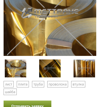
лист
плита
труба
проволока
втулка
шайба
Отправить заявку