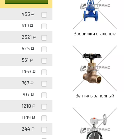
455
Р
419
Р
Задвижки стальные
2521
Р
625
Р
561
Р
1463
Р
767
Р
707
Р
Вентиль запорный
1218
Р
1149
Р
244
Р