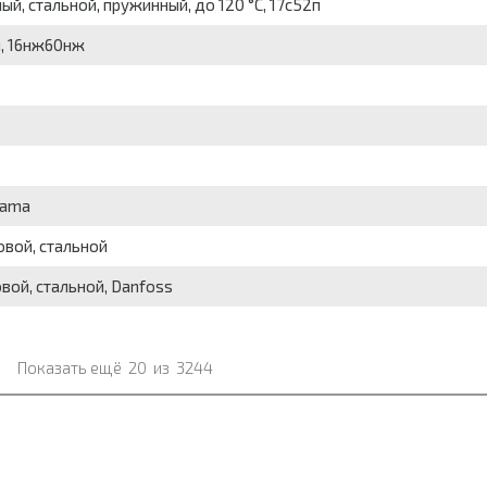
й, стальной, пружинный, до 120 °С, 17с52п
, 16нж60нж
kama
вой, стальной
вой, стальной, Danfoss
Показать ещё
20
из
3244