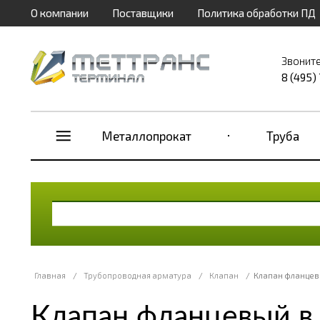
О компании
Поставщики
Политика обработки ПД
Звоните
8 (495)
Металлопрокат
Труба
Главная
/
Трубопроводная арматура
/
Клапан
/
Клапан фланцев
Клапан фланцевый в