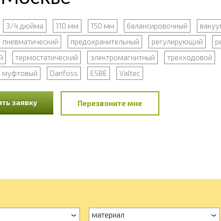
3/4 дюйма
110 мм
150 мм
балансировочный
вакуу
пневматический
предохранительный
регулирующий
р
й
термостатический
электромагнитный
трехходовой
муфтовый
Danfoss
ESBE
Valtec
ть заявку
Перезвоните мне
материал