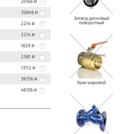
20166
Р
35849
Р
Затвор дисковый
поворотный
2214
Р
2214
Р
1829
Р
2581
Р
13112
Р
39756
Р
Кран шаровой
46106
Р