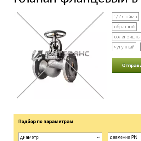
1/2 дюйма
обратный
соленоидны
чугунный
Отправи
Подбор по параметрам
диаметр
давление PN