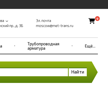
0
ва
Эл. почта
ский пр., д. 3Б
moscow@met-trans.ru
Трубопроводная
а
Ещё...
арматура
Найти